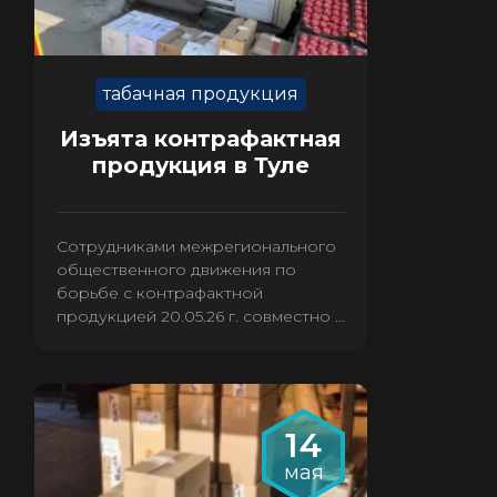
табачная продукция
Изъята контрафактная
продукция в Туле
Сотрудниками межрегионального
общественного движения по
борьбе с контрафактной
продукцией 20.05.26 г. совместно с
сотрудниками полиции из
магазина «Табак» было
произведено изъятие 2636 пачек
контрафактных сигарет.
14
мая