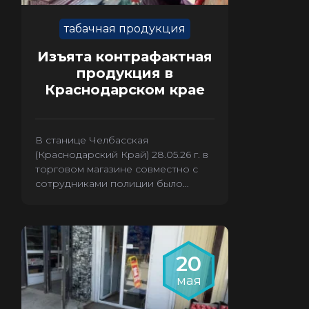
табачная продукция
Изъята контрафактная
продукция в
Краснодарском крае
В станице Челбасская
(Краснодарский Край) 28.05.26 г. в
торговом магазине совместно с
сотрудниками полиции было
произведено изъятие 3880 пачек
контрафактных сигарет.
20
мая