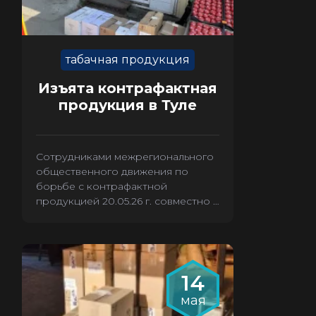
табачная продукция
Изъята контрафактная
продукция в Туле
Сотрудниками межрегионального
общественного движения по
борьбе с контрафактной
продукцией 20.05.26 г. совместно с
сотрудниками полиции из
магазина «Табак» было
произведено изъятие 2636 пачек
контрафактных сигарет.
14
мая