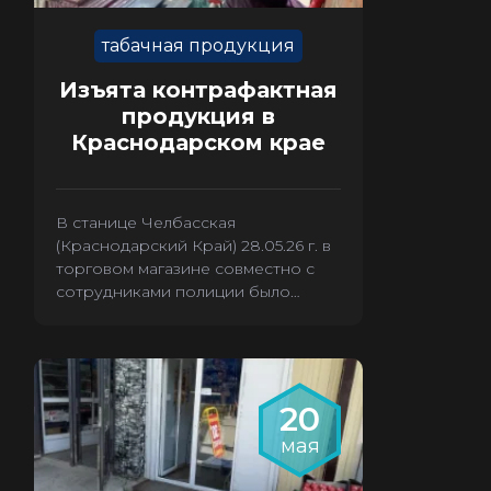
табачная продукция
Изъята контрафактная
продукция в
Краснодарском крае
В станице Челбасская
(Краснодарский Край) 28.05.26 г. в
торговом магазине совместно с
сотрудниками полиции было
произведено изъятие 3880 пачек
контрафактных сигарет.
20
мая