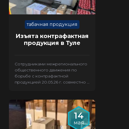
табачная продукция
Изъята контрафактная
продукция в Туле
Сотрудниками межрегионального
общественного движения по
борьбе с контрафактной
продукцией 20.05.26 г. совместно с
сотрудниками полиции из
магазина «Табак» было
произведено изъятие 2636 пачек
контрафактных сигарет.
14
мая