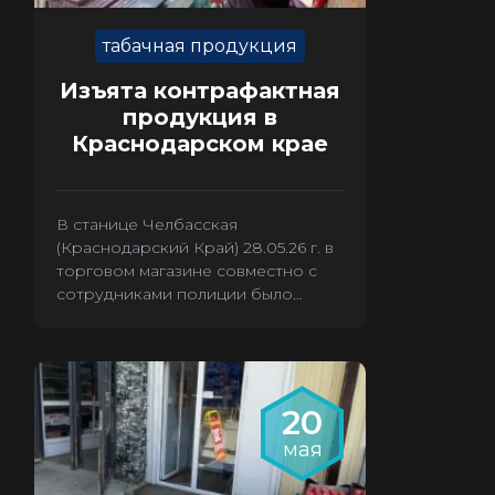
табачная продукция
Изъята контрафактная
продукция в
Краснодарском крае
В станице Челбасская
(Краснодарский Край) 28.05.26 г. в
торговом магазине совместно с
сотрудниками полиции было
произведено изъятие 3880 пачек
контрафактных сигарет.
20
мая